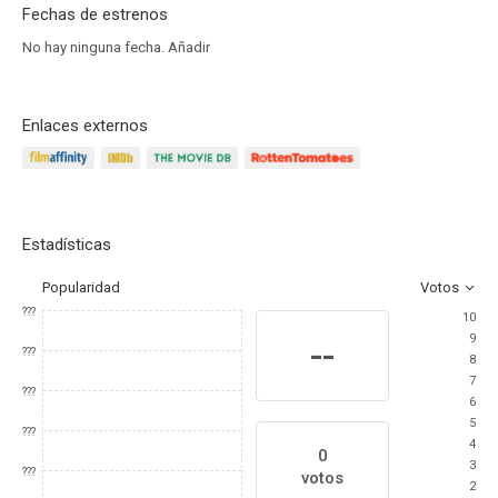
Fechas de estrenos
No hay ninguna fecha.
Añadir
Enlaces externos
Estadísticas
Popularidad
Votos
???
10
9
--
???
8
7
???
6
5
???
4
0
3
???
votos
2