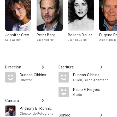
Jennifer Grey
Peter Berg
Belinda Bauer
Eugene R
Kate Weldon
Jack Hemmet
Joanna Gains
Alan Nugent
Dirección
Escritura
Duncan Gibbins
Duncan Gibbins
Director
Guión, Guión Adaptado
Pablo F. Fenjves
Guión
Cámara
Anthony B. Richmond
Director de Fotografía
Sonido