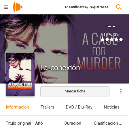
Identificarse/Registrarse
--
Sin valorar
La conexión
Marcar ficha
Estrenada
Información
Trailers
DVD / Blu-Ray
Noticias
Título original
Año
Duración
Clasificación por edades