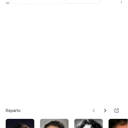
1
???
Reparto