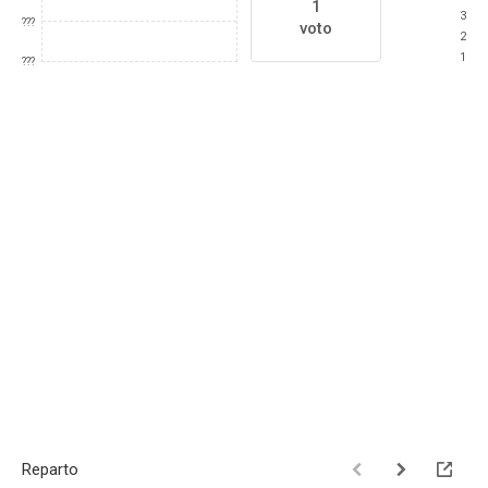
1
3
???
voto
2
1
???
Reparto