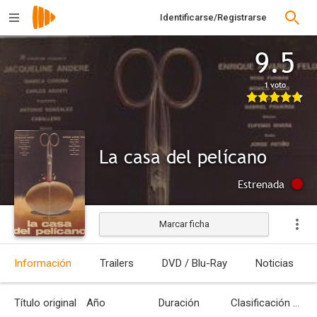
Identificarse/Registrarse
9.5
1 voto
La casa del pelícano
Estrenada
Marcar ficha
Información
Trailers
DVD / Blu-Ray
Noticias
Título original
Año
Duración
Clasificación por edades