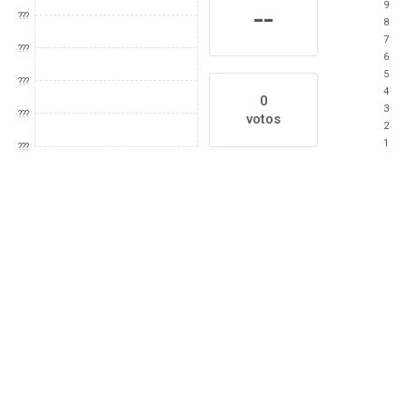
9
--
???
8
7
???
6
5
???
4
0
3
???
votos
2
1
???