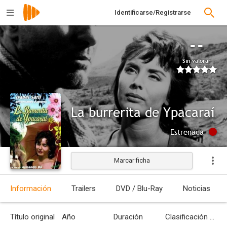
Identificarse/Registrarse
--
Sin valorar
La burrerita de Ypacaraí
Estrenada
Marcar ficha
Información
Trailers
DVD / Blu-Ray
Noticias
Título original
Año
Duración
Clasificación por edades