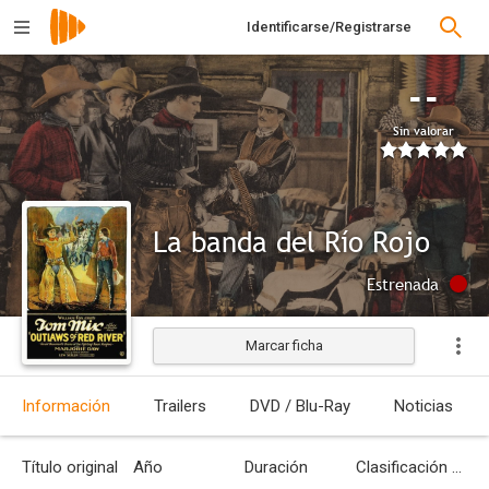
Identificarse/Registrarse
--
Sin valorar
La banda del Río Rojo
Estrenada
Marcar ficha
Información
Trailers
DVD / Blu-Ray
Noticias
Título original
Año
Duración
Clasificación por edades