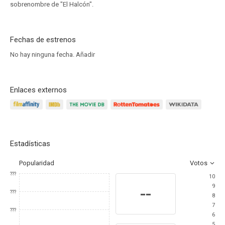
sobrenombre de "El Halcón".
Fechas de estrenos
No hay ninguna fecha.
Añadir
Enlaces externos
Estadísticas
Popularidad
Votos
???
10
9
--
???
8
7
???
6
5