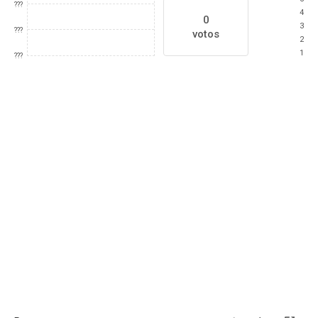
???
4
0
3
???
votos
2
1
???