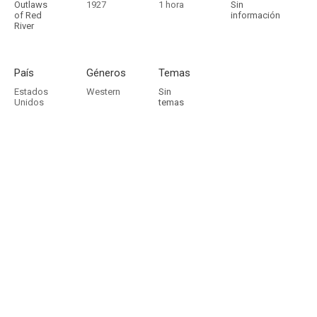
Outlaws
1927
1 hora
Sin
of Red
información
River
País
Géneros
Temas
Estados
Western
Sin
Unidos
temas