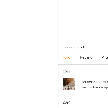
Rude to Love
--
Filmografía (16)
Todo
Reparto
Art
2025
Age Harassment
--
--
Las riendas del 
Dirección Artística
,
Ap
2024