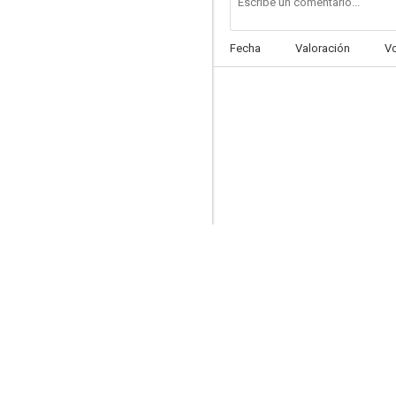
Fecha
Valoración
V
Bayside Shakedown 2