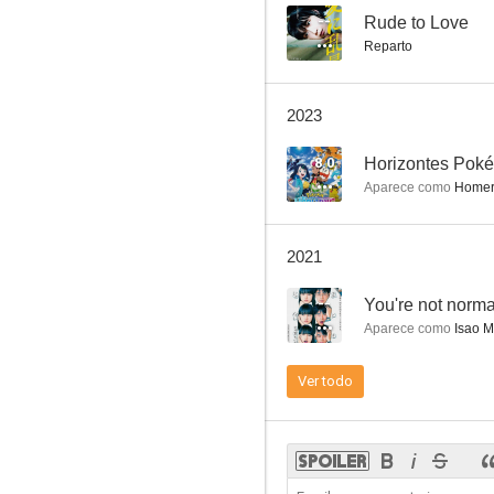
--
Rude to Love
Reparto
Otasukeya Jinpachi
2023
--
8.0
Horizontes Pok
Aparece como
Homero
2021
--
You're not normal
Aparece como
Isao M
Haken no hinkaku
Ver todo
--