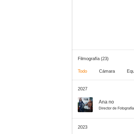
A Spoiling Rain
--
Filmografía (23)
Todo
Cámara
Equ
2027
The Youth of Kamiya Etsuko
--
--
Ana no
Director de Fotografía
2023