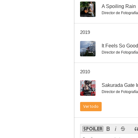
--
A Spoiling Rain
Director de Fotografía
The Tokyo Siblings
2019
--
--
It Feels So Goo
Director de Fotografía
2010
--
Sakurada Gate I
Director de Fotografía
Kachô Shima Kôsaku
Ver todo
--