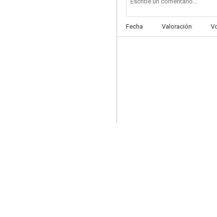
Fecha
Valoración
V
Metamorphosis
--
Jealousy Game
--