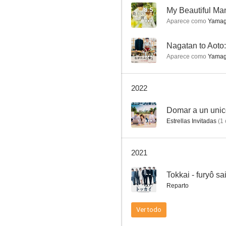
8.5
My Beautiful Man
Aparece como
Yamag
Ultraman Blazar the Movie: Tokyo Kaiju Showdown
--
Aparece como
Yamagu
--
2022
--
Domar a un unic
Estrellas Invitadas
(
1
2021
Me, My Husband, and My Husband's Boyfriend
--
Tokkai - furyô s
--
Reparto
Ver todo