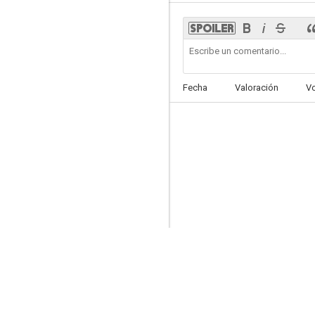
Hikinukiya~Headhunter no Ryugi~
Fecha
Valoración
V
--
Overprotected Kahoko
--