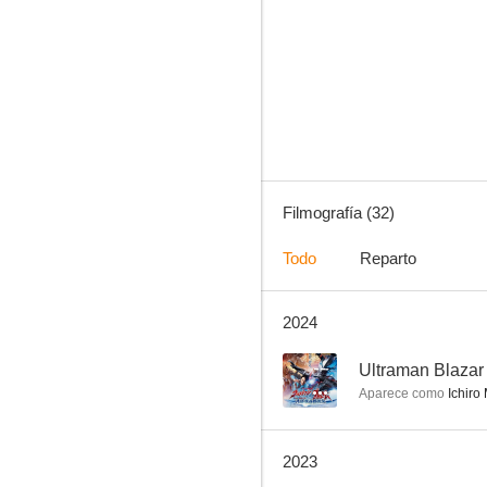
Hanako to An
6.6
Filmografía (32)
Todo
Reparto
2024
Space Battleship Yamato
--
--
Aparece como
Ichiro
2023