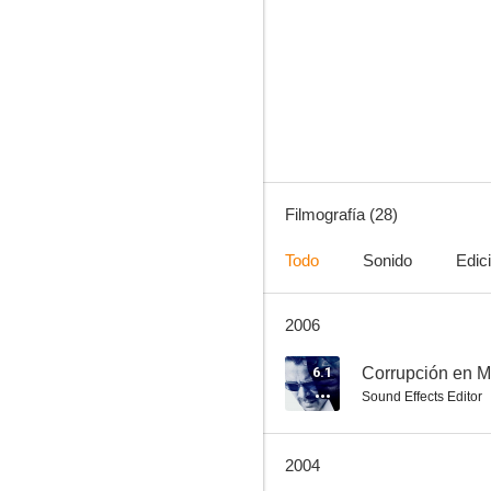
La maldición de los hoyos (Holes)
6.1
Filmografía (28)
Todo
Sonido
Edic
2006
Corrupción en Miami
7.3
6.1
Corrupción en M
Sound Effects Editor
2004