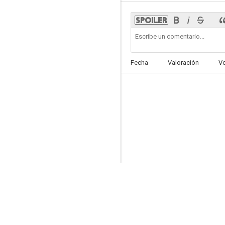
9 semanas y media
Fecha
Valoración
V
6.1
Hollywood: Departamento de homicidios
4.1