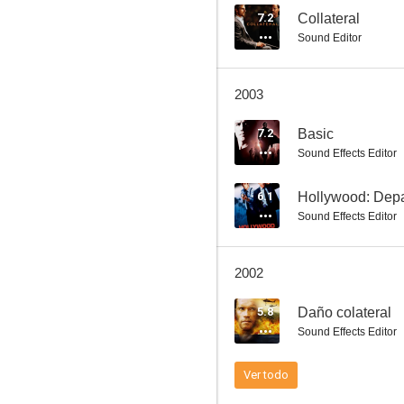
7.2
Collateral
Sound Editor
Buscando a Eva
2003
6.9
7.2
Basic
Sound Effects Editor
6.1
Hollywood: Depa
Sound Effects Editor
2002
Un regalo para papá
5.8
Daño colateral
6.2
Sound Effects Editor
Ver todo