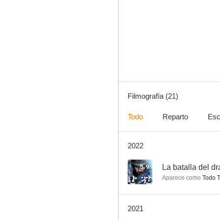
The Proxy Soldiers (AKA Warriors of the Dawn)
4.3
Filmografía (21)
Todo
Reparto
Esc
2022
Desaparición
--
5.9
La batalla del d
Aparece como
Todo T
2021