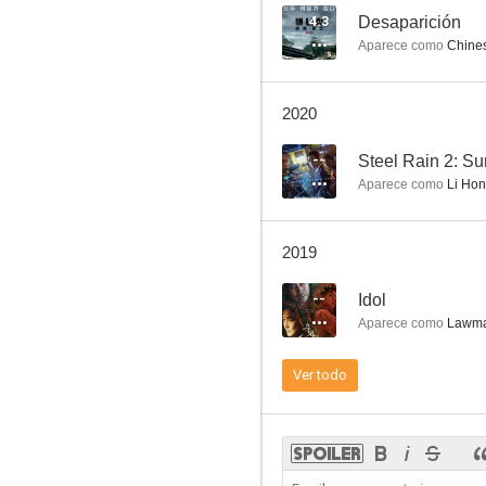
4.3
Desaparición
Aparece como
Chines
Steel Rain 2: Summit
2020
--
--
Steel Rain 2: S
Aparece como
Li Ho
2019
--
Idol
Aparece como
Lawma
Bridal Mask
Ver todo
--