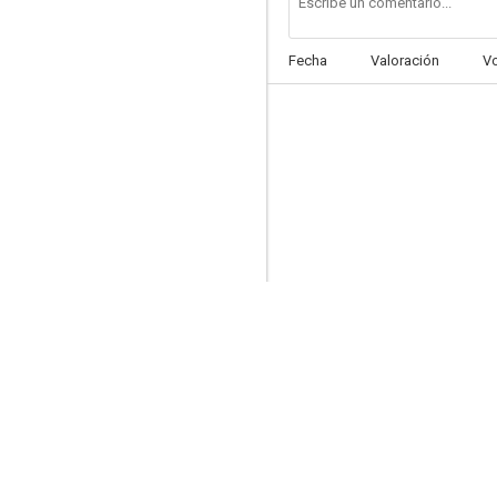
Fecha
Valoración
V
Declaration of Genius
--
Fly High Run Far - Kae Byok