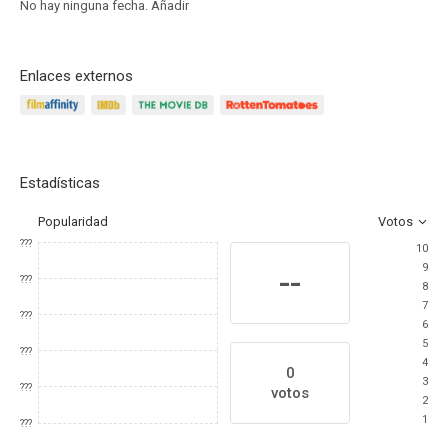
No hay ninguna fecha.
Añadir
Enlaces externos
Estadísticas
Popularidad
Votos
???
10
9
--
???
8
7
???
6
5
???
4
0
3
???
votos
2
1
???