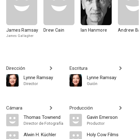
James Ramsay
Drew Cain
Ian Hanmore
Andrew B
James Gallagher
Dirección
Escritura
Lynne Ramsay
Lynne Ramsay
Director
Guión
Cámara
Producción
Thomas Townend
Gavin Emerson
Director de Fotografía
Productor
Alwin H. Küchler
Holy Cow Films