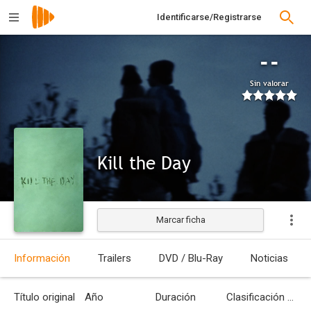
Identificarse/Registrarse
--
Sin valorar
Kill the Day
Marcar ficha
Estrenada
Información
Trailers
DVD / Blu-Ray
Noticias
Título original
Año
Duración
Clasificación por edades