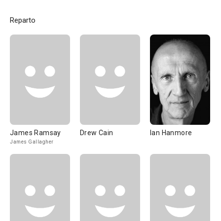
Reparto
James Ramsay
Drew Cain
Ian Hanmore
James Gallagher