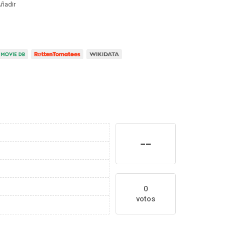
ñadir
--
0
votos