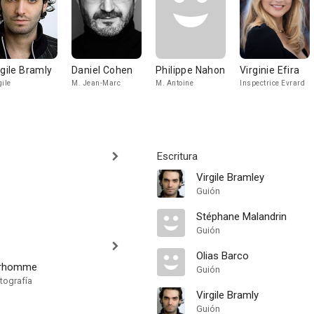
rgile Bramly
Daniel Cohen
Philippe Nahon
Virginie Efira
gile
M. Jean-Marc
M. Antoine
Inspectrice Evrard
Escritura
Virgile Bramley
Guión
Stéphane Malandrin
Guión
Olias Barco
oirhomme
Guión
tografía
Virgile Bramly
Guión