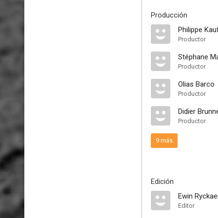
Producción
Philippe Ka
Productor
Stéphane Ma
Productor
Olias Barco
Productor
Didier Brunn
Productor
9 más
Edición
Ewin Ryckae
Editor