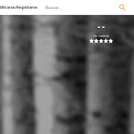
tificarse/Registrarse
--
Sin valorar