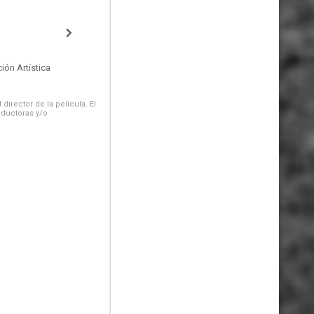
ión Artística
irector de la película. El
oductoras y/o