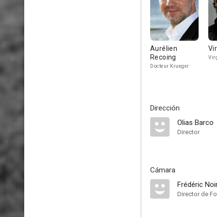
Aurélien
Vi
Recoing
Vir
Docteur Krueger
Dirección
Olias Barco
Director
Cámara
Frédéric N
Director de Fo