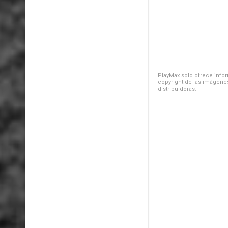
PlayMax solo ofrece inform
copyright de las imágenes
distribuidoras.