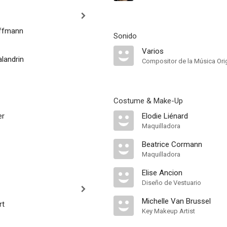
uffmann
Sonido
Varios
landrin
Compositor de la Música Orig
Costume & Make-Up
er
Elodie Liénard
Maquilladora
Beatrice Cormann
Maquilladora
Elise Ancion
Diseño de Vestuario
Michelle Van Brussel
rt
Key Makeup Artist