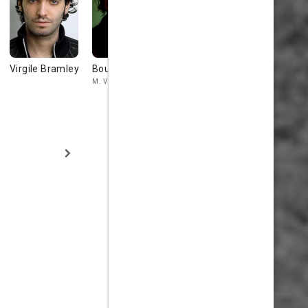
Virgile Bramley
Bouli Lanners
Benoît
Saul Rubin
Poelvoorde
M. Vidal
M. Breiman
M. Demanet