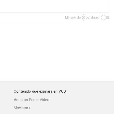
Mínimo de
50
palabras
Contenido que expirara en VOD
Amazon Prime Video
Movistar+