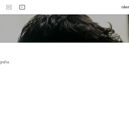
Iden
rafía.