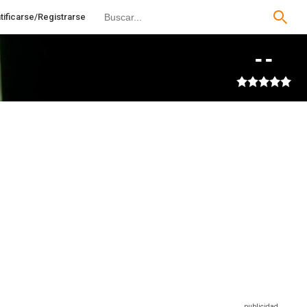
tificarse/Registrarse
--