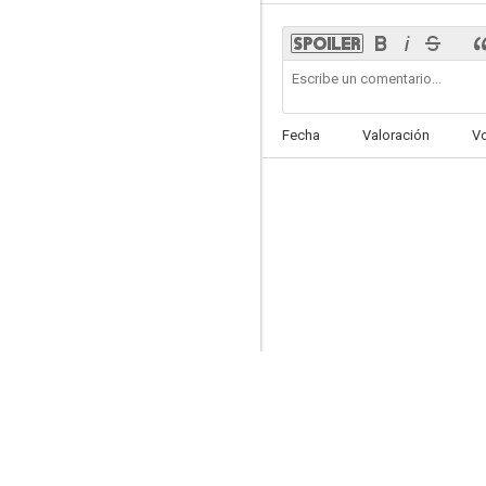
Air Bud
Fecha
Valoración
V
6.3
Santa Paws: En Busca de Santa Can
5.6