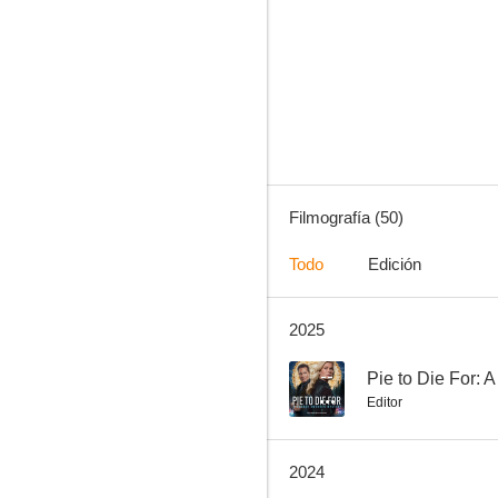
Navidad con los Buddies. En busca de Santa Can
7.8
Filmografía (50)
Todo
Edición
2025
Air Bud 3: Los cachorros de Buddy
7.5
--
Editor
2024