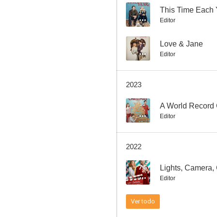
--
This Time Each 
Editor
Buddies: Cazadores de tesoros
--
Love & Jane
Editor
6.8
2023
--
A World Record 
Editor
2022
Mensaje de amor en una botella
7.5
Lights, Camera,
6.6
Editor
Ver todo