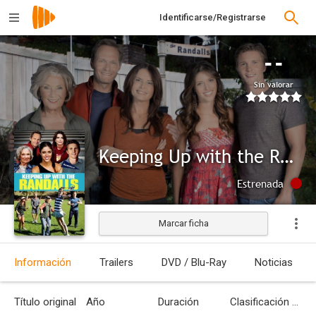
Identificarse/Registrarse
--
Sin valorar
Keeping Up with the Randalls
Estrenada
Marcar ficha
Información
Trailers
DVD / Blu-Ray
Noticias
Título original
Año
Duración
Clasificación por edades