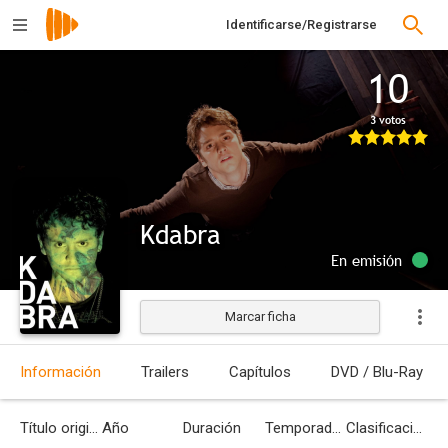
Identificarse/Registrarse
10
3 votos
Kdabra
En emisión
Marcar ficha
Información
Trailers
Capítulos
DVD / Blu-Ray
Título original
Año
Duración
Temporadas
Clasificación por edades