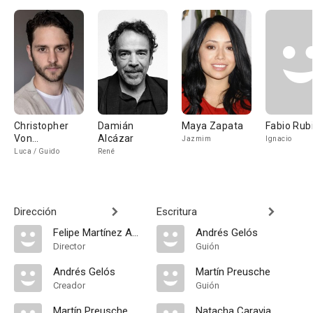
Christopher
Damián
Maya Zapata
Fabio Rub
Von
Alcázar
Jazmim
Ignacio
Uckermann
Luca / Guido
René
Dirección
Escritura
Felipe Martínez Amador
Andrés Gelós
Director
Guión
Andrés Gelós
Martín Preusche
Creador
Guión
Martín Preusche
Natacha Caravia