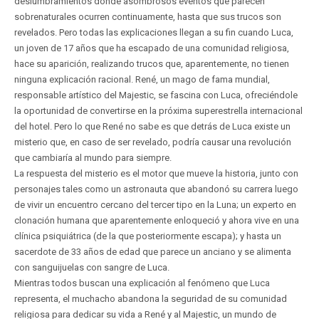
deslumbramientos donde asombrosos eventos que parecen
sobrenaturales ocurren continuamente, hasta que sus trucos son
revelados. Pero todas las explicaciones llegan a su fin cuando Luca,
un joven de 17 años que ha escapado de una comunidad religiosa,
hace su aparición, realizando trucos que, aparentemente, no tienen
ninguna explicación racional. René, un mago de fama mundial,
responsable artístico del Majestic, se fascina con Luca, ofreciéndole
la oportunidad de convertirse en la próxima superestrella internacional
del hotel. Pero lo que René no sabe es que detrás de Luca existe un
misterio que, en caso de ser revelado, podría causar una revolución
que cambiaría al mundo para siempre.
La respuesta del misterio es el motor que mueve la historia, junto con
personajes tales como un astronauta que abandonó su carrera luego
de vivir un encuentro cercano del tercer tipo en la Luna; un experto en
clonación humana que aparentemente enloqueció y ahora vive en una
clínica psiquiátrica (de la que posteriormente escapa); y hasta un
sacerdote de 33 años de edad que parece un anciano y se alimenta
con sanguijuelas con sangre de Luca.
Mientras todos buscan una explicación al fenómeno que Luca
representa, el muchacho abandona la seguridad de su comunidad
religiosa para dedicar su vida a René y al Majestic, un mundo de