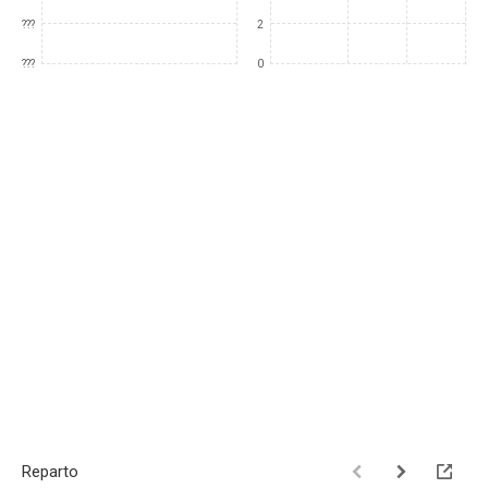
???
2
???
0
Reparto