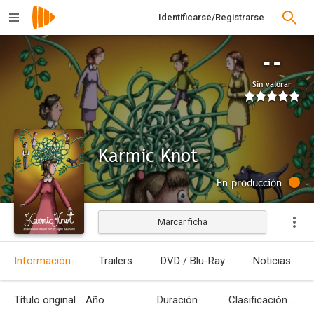
Identificarse/Registrarse
--
Sin valorar
Karmic Knot
En producción
Marcar ficha
Información
Trailers
DVD / Blu-Ray
Noticias
Título original
Año
Duración
Clasificación por edades