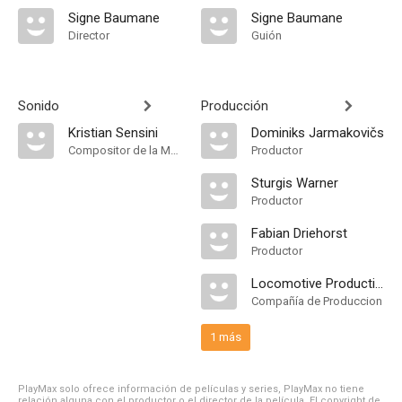
Signe Baumane
Signe Baumane
Director
Guión
Sonido
Producción
Kristian Sensini
Dominiks Jarmakovičs
Compositor de la Música Original
Productor
Sturgis Warner
Productor
Fabian Driehorst
Productor
Locomotive Productions
Compañía de Produccion
1 más
PlayMax solo ofrece información de películas y series, PlayMax no tiene
relación alguna con el productor o el director de la película. El copyright de