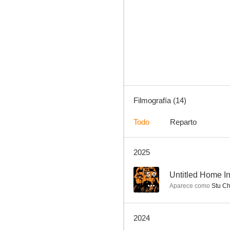
CSI: Cyber
9.0
Filmografía (14)
Todo
Reparto
2025
El plan del diablo
6.4
5.0
Untitled Home 
Aparece como
Stu C
2024