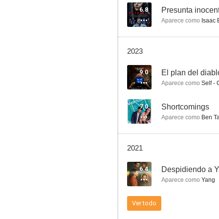
6.8
Presunta inocen
Aparece como
Isaac 
Despidiendo a Yang
2023
5.1
9.0
El plan del diabl
Aparece como
Self - 
7.0
Shortcomings
Aparece como
Ben T
2021
Rebirth
6.4
Despidiendo a 
Aparece como
Yang
Ver todo