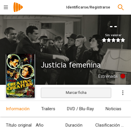
Identificarse/Registrarse
--
Sin valorar
Justicia femenina
Estrenada
Marcar ficha
Información
Trailers
DVD / Blu-Ray
Noticias
Título original
Año
Duración
Clasificación por edades