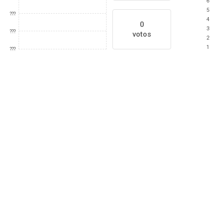
6
5
???
4
0
3
???
votos
2
1
???