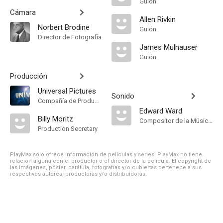
Guión
Cámara
Allen Rivkin
Norbert Brodine
Guión
Director de Fotografía
James Mulhauser
Guión
Producción
Universal Pictures
Sonido
Compañía de Produccion
Edward Ward
Billy Moritz
Compositor de la Música Original
Production Secretary
PlayMax solo ofrece información de películas y series, PlayMax no tiene
relación alguna con el productor o el director de la película. El copyright de
las imágenes, póster, carátula, fotografías y/o cubiertas pertenece a sus
respectivos autores, productoras y/o distribuidoras.