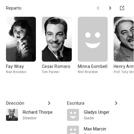
Reparto
Fay Wray
Cesar Romero
Minna Gombell
Henry Ar
Nan Brockton
Tom Palmer
Nell Brockton
Prof. Tony Ve
Dirección
Escritura
Richard Thorpe
Gladys Unger
Director
Guión
Max Marcin