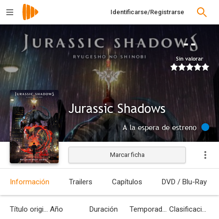
Identificarse/Registrarse
--
Sin valorar
Jurassic Shadows
A la espera de estreno
Marcar ficha
Información
Trailers
Capítulos
DVD / Blu-Ray
Título original
Año
Duración
Temporadas
Clasificación por edades