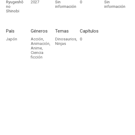
Ryugeshō
2027
Sin
0
Sin
no
información
información
Shinobi
País
Géneros
Temas
Capítulos
Japón
Acción
,
Dinosaurios
,
0
Animación
,
Ninjas
Anime
,
Ciencia
ficción