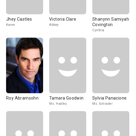
Jhey Castles
Victoria Clare
Shanynn Samiyah
Covington
Karen
Abbey
Cynthia
Roy Abramsohn
Tamara Goodwin
Sylvia Panacione
Ms. Hadley
Ms. Schrader