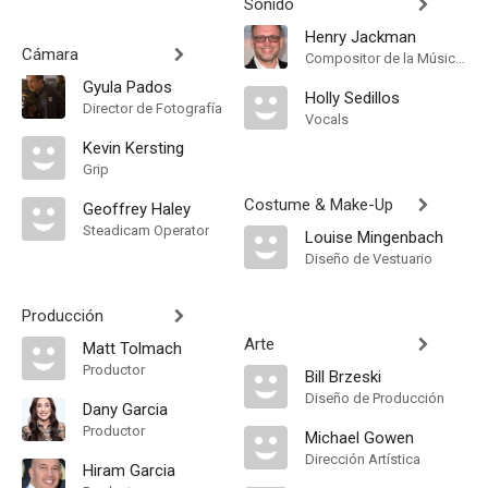
Sonido
Henry Jackman
Cámara
Compositor de la Música Original
Gyula Pados
Holly Sedillos
Director de Fotografía
Vocals
Kevin Kersting
Grip
Costume & Make-Up
Geoffrey Haley
Steadicam Operator
Louise Mingenbach
Diseño de Vestuario
Producción
Arte
Matt Tolmach
Productor
Bill Brzeski
Diseño de Producción
Dany Garcia
Productor
Michael Gowen
Dirección Artística
Hiram Garcia