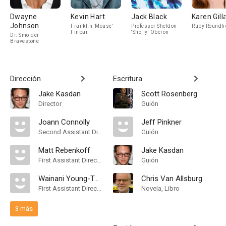
Dwayne
Kevin Hart
Jack Black
Karen Gill
Johnson
Franklin 'Mouse'
Professor Sheldon
Ruby Roundh
Finbar
'Shelly' Oberon
Dr. Smolder
Bravestone
Dirección
Escritura
Jake Kasdan
Scott Rosenberg
Director
Guión
Joann Connolly
Jeff Pinkner
Second Assistant Director
Guión
Matt Rebenkoff
Jake Kasdan
First Assistant Director
Guión
Wainani Young-Tomich
Chris Van Allsburg
First Assistant Director
Novela, Libro
3 más