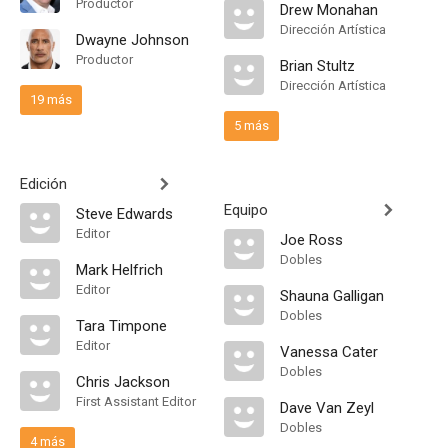
Productor
Drew Monahan
Dirección Artística
Dwayne Johnson
Productor
Brian Stultz
Dirección Artística
19 más
5 más
Edición
Equipo
Steve Edwards
Editor
Joe Ross
Dobles
Mark Helfrich
Editor
Shauna Galligan
Dobles
Tara Timpone
Editor
Vanessa Cater
Dobles
Chris Jackson
First Assistant Editor
Dave Van Zeyl
Dobles
4 más