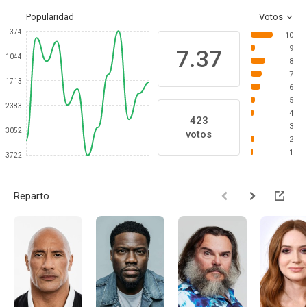
Popularidad
Votos
374
10
9
7.37
1044
8
7
1713
6
5
2383
4
423
3
3052
votos
2
1
3722
Reparto