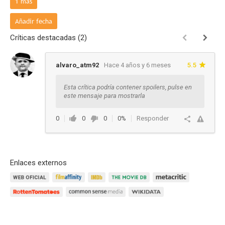
1
más
- V.O:
Vie, 13 Dic 2019 (Hace 6 años y 7 meses)
Estreno
Añadir fecha
Críticas destacadas (2)
alvaro_atm92
Hace 4 años y 6 meses
5.5
Esta crítica podría contener spoilers, pulse en
este mensaje para mostrarla
0
0
0
0%
Responder
Enlaces externos