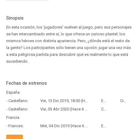
Sinopsis
En esta ocasión, los 'jugadores' vuelven al juego, pero sus personajes
se han intercambiado entre sí, lo que ofrece un curioso plantel: los
mismos héroes con distinta apariencia. Pero, ¿dónde está el resto de
la gente? Los participantes sólo tienen una opción: jugar una vez más
a esta peligrosa partida para descubrir qué es realmente lo que está
sucediendo.
Fechas de estrenos
España:
- Castellano:
Vie, 13 Dic 2019, 18:00 (Hace 6 años y 7 meses)
Estreno
Cine
- Castellano:
Vie, 03 Abr 2020 (Hace 6 años y 4 meses)
Copia Física
Francia:
- Frances:
Mié, 04 Dic 2019 (Hace 6 años y 8 meses)
Estreno
País de origen: