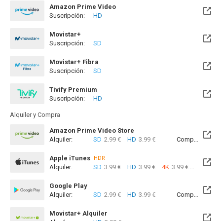
Amazon Prime Video
Suscripción:
HD
Movistar+
Suscripción:
SD
Disponible hasta el Lun, 10 Ago 2026 (Quedan 4 días)
Movistar+ Fibra
Suscripción:
SD
Disponible hasta el Lun, 10 Ago 2026 (Quedan 4 días)
Tivify Premium
Suscripción:
HD
Disponible hasta el Dom, 09 Ago 2026 (Quedan 4 días)
Alquiler y Compra
Amazon Prime Video Store
Alquiler:
SD
2.99 €
HD
3.99 €
Compra:
SD
5
Apple iTunes
HDR
Alquiler:
SD
3.99 €
HD
3.99 €
4K
3.99 €
Com
Google Play
Alquiler:
SD
2.99 €
HD
3.99 €
Compra:
SD
5
Movistar+ Alquiler