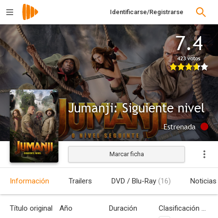
Identificarse/Registrarse
7.4
423 votos
Jumanji: Siguiente nivel
Estrenada
Marcar ficha
Información
Trailers
DVD / Blu-Ray
(16)
Noticias
Título original
Año
Duración
Clasificación por edades