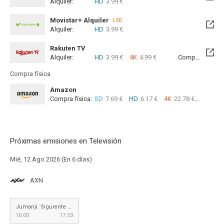
Alquiler:
HD
3.99 €
Disponible hasta el Vie, 25 Jun 2027 (Quedan 10 meses)
Movistar+ Alquiler
LSE
Alquiler:
HD
3.99 €
Disponible hasta el Vie, 25 Jun 2027 (Quedan 10 meses)
Rakuten TV
Alquiler:
HD
3.99 €
4K
4.99 €
Compra:
SD
5
Compra física
Amazon
Compra física:
SD
7.69 €
HD
6.17 €
4K
22.78 €
Próximas emisiones en Televisión
Mié, 12 Ago 2026 (En 6 días)
AXN
Jumanji: Siguiente nivel
16:00
17:53