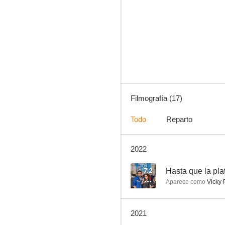
Pa' quererte
7.5
Filmografía (17)
Todo
Reparto
2022
Papita, maní, tostón
--
7.2
Hasta que la pla
Aparece como
Vicky 
2021