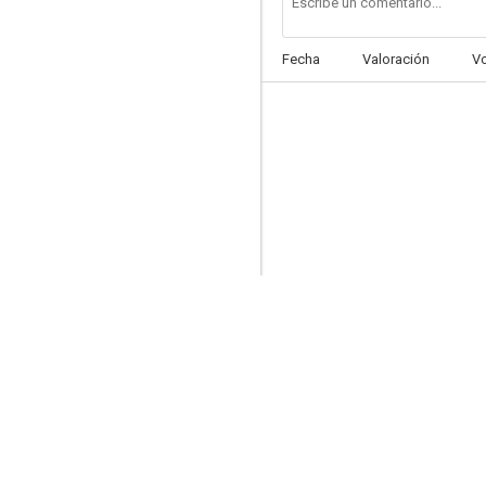
Fecha
Valoración
V
Harina de otro costal