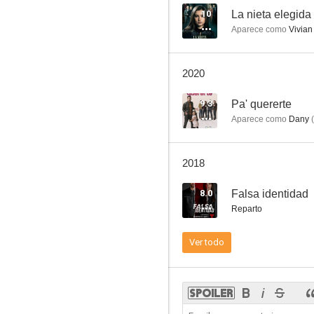
10
La nieta elegida
Aparece como
Vivian
La nocturna
2020
--
9.3
Pa' quererte
Aparece como
Dany
(
2018
8.0
Falsa identidad
Reparto
La rectora
Ver todo
--