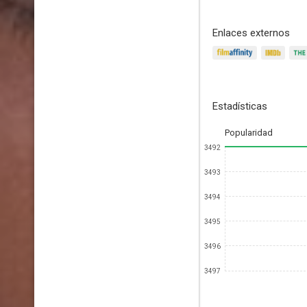
Enlaces externos
Estadísticas
Popularidad
3492
3493
3494
3495
3496
3497