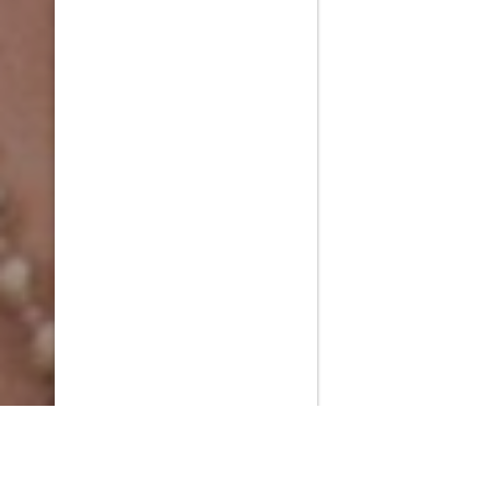
PlayMax
2026
Series populares
La Casa del Dragón