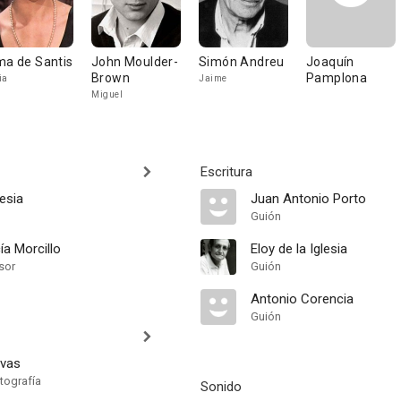
ma de Santis
John Moulder-
Simón Andreu
Joaquín
Brown
Pamplona
ia
Jaime
Miguel
Escritura
lesia
Juan Antonio Porto
Guión
ía Morcillo
Eloy de la Iglesia
sor
Guión
Antonio Corencia
Guión
evas
tografía
Sonido