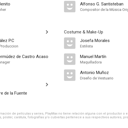
Benito
Alfonso G. Santisteban
pher
Compositor de la Música Orig
Costume & Make-Up
ález P.C
Josefa Morales
Produccion
Estilista
ermúdez de Castro Acaso
Manuel Martín
anager
Maquilladora
Antonio Muñoz
Diseño de Vestuario
e de la Fuente
ación de películas y series, PlayMax no tiene relación alguna con el productor o el d
, póster, carátula, fotografías y/o cubiertas pertenece a sus respectivos autores, pr