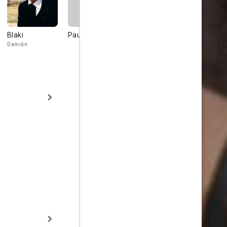
Blaki
Paul Benson
Francisco José
María José
Escrivá
Parra
Damián