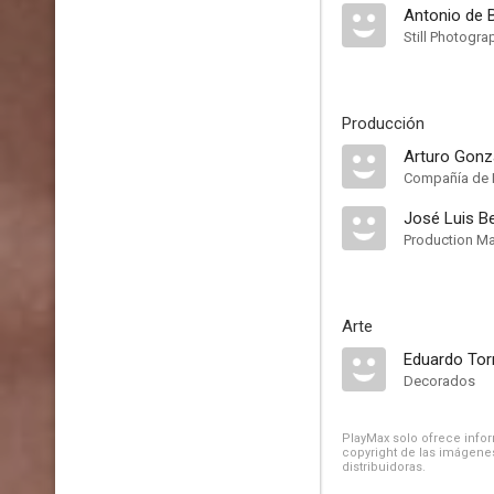
Antonio de 
Still Photogra
Producción
Arturo Gonz
Compañía de 
José Luis B
Production M
Arte
Eduardo Torr
Decorados
PlayMax solo ofrece inform
copyright de las imágenes
distribuidoras.