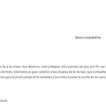
Sitios compatibles
 fin a su clase, dos alumnos, Julia y Miguel, sólo piensan en que, por fin, van
a de todo. Este tiene un gran caserón a las afueras de la ciudad, que compart
recoge a la joven pareja en la carretera y los invita a pasar la noche en su casa.
ñadir