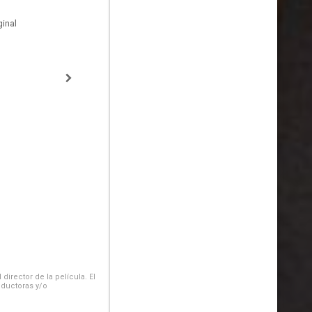
inal
irector de la película. El
oductoras y/o