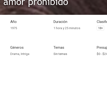
 amor prohibido
Año
Duración
Clasif
1975
1 hora y 25 minutos
18+
Géneros
Temas
Presup
Drama
,
Intriga
Sin temas
$0 -
$2