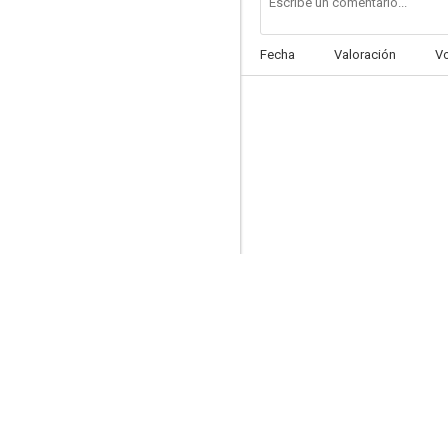
Fecha
Valoración
V
Between the Lines
--
Brookside