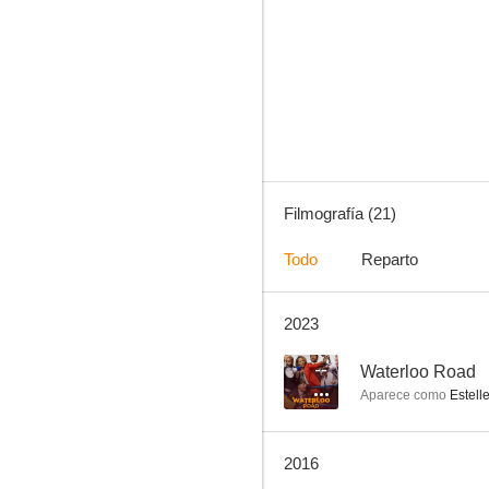
La verdad puede matar
--
Filmografía (21)
Todo
Reparto
2023
Rovers
--
--
Waterloo Road
Aparece como
Estell
2016