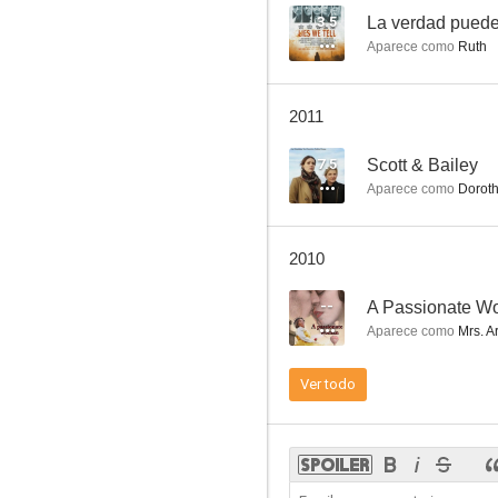
3.5
La verdad puede
Aparece como
Ruth
The Second Coming
2011
--
7.5
Scott & Bailey
Aparece como
Doroth
2010
--
A Passionate 
Aparece como
Mrs. A
Un tremendo fracaso
Ver todo
--