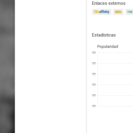
Enlaces externos
Estadísticas
Popularidad
???
???
???
???
???
???