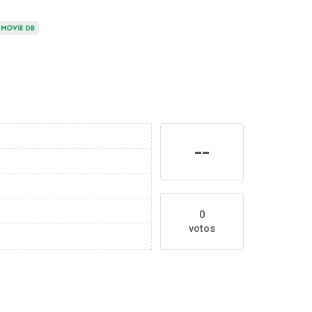
--
0
votos