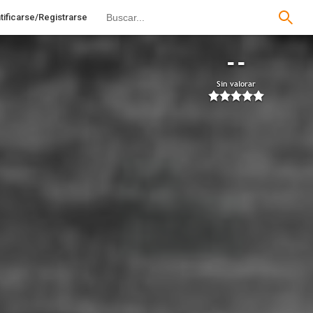
tificarse/Registrarse
--
Sin valorar