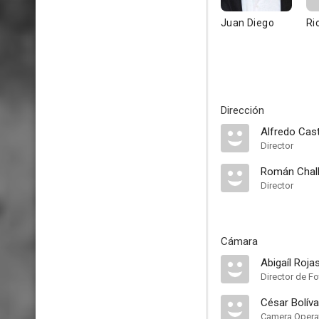
Juan Diego
Ri
Dirección
Alfredo Cast
Director
Román Chal
Director
Cámara
Abigaíl Roja
Director de Fo
César Bolíva
Camera Opera