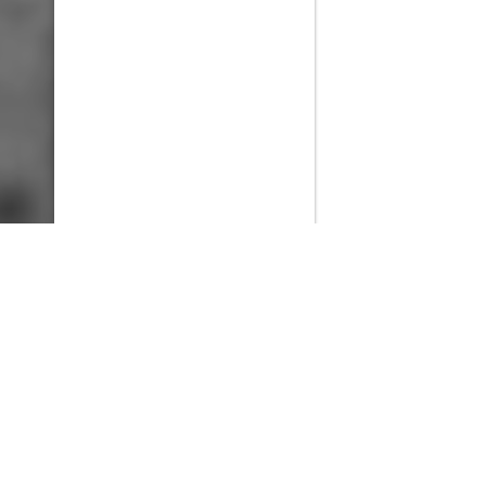
PlayMax
2026
Series populares
La Casa del Dragón
Silo
Ted Lasso
Stuart no consigue salvar el universo
Operaciones especiales: Lioness