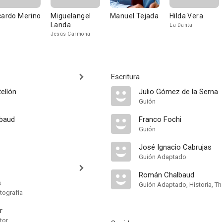
cardo Merino
Miguelangel
Manuel Tejada
Hilda Vera
Landa
La Danta
Jesús Carmona
Escritura
ellón
Julio Gómez de la Serna
Guión
baud
Franco Fochi
Guión
José Ignacio Cabrujas
Guión Adaptado
Román Chalbaud
s
Guión Adaptado, Historia, Th
tografía
r
tor