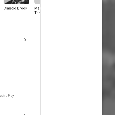
Claudio Brook
Manuel
María Silva
María Tere
Torremocha
Acosta
Doña Santisi
Carmona
eatre Play