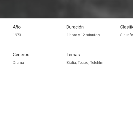
Año
Duración
Clasif
1973
1 hora y 12 minutos
Sin inf
Géneros
Temas
Drama
Biblia
,
Teatro
,
Telefilm