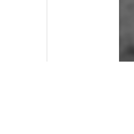
Contenido que expirara en VOD
Amazon Prime Video
Netflix
Filmin
Movistar+
Movistar+ Fibra