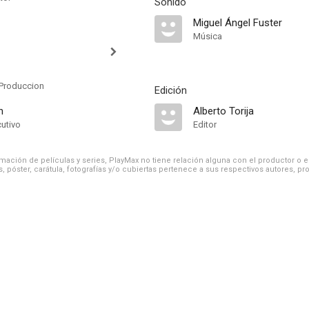
Sonido
Miguel Ángel Fuster
Música
Produccion
Edición
n
Alberto Torija
cutivo
Editor
ación de películas y series, PlayMax no tiene relación alguna con el productor o el d
, póster, carátula, fotografías y/o cubiertas pertenece a sus respectivos autores, pr