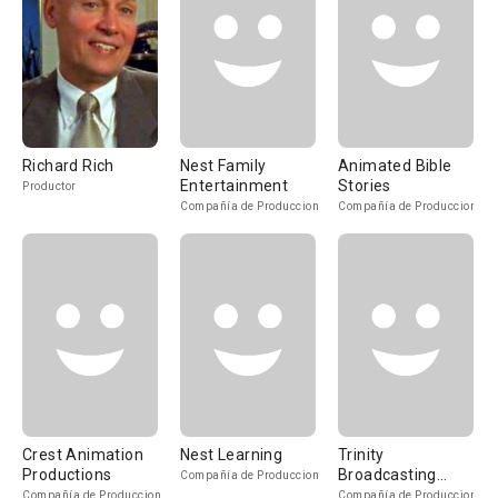
Richard Rich
Nest Family
Animated Bible
Entertainment
Stories
Productor
Compañía de Produccion
Compañía de Produccion
Crest Animation
Nest Learning
Trinity
Productions
Broadcasting
Compañía de Produccion
Network
Compañía de Produccion
Compañía de Produccion