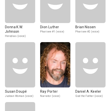
Donna K.W.
Dion Luther
Brian Nissen
Johnson
Pharisee #1 (voice)
Pharisee #2 (voice)
Herodias (voice)
Susan Doupé
Ray Porter
Daniel A. Keeler
Judean Woman (voice)
Narrator (voice)
God the Father (voice)