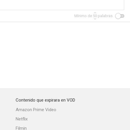
Mínimo de
50
palabras
Contenido que expirara en VOD
Amazon Prime Video
Netflix
Filmin