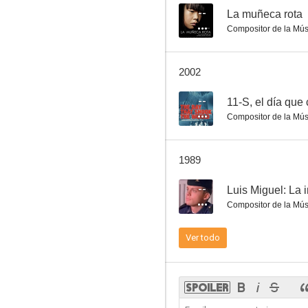
--
La muñeca rota
Compositor de la Mús
La chica de los anuncios
2002
--
11-S, el día qu
Compositor de la Mús
1989
--
Luis Miguel: La 
Compositor de la Mús
Ver todo