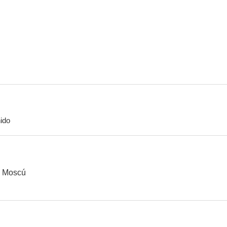
La muñeca rota
11-S, el día que cambió el mundo
--
--
ido
La violación
Los ojos azules de la muñeca rota
--
--
e Moscú