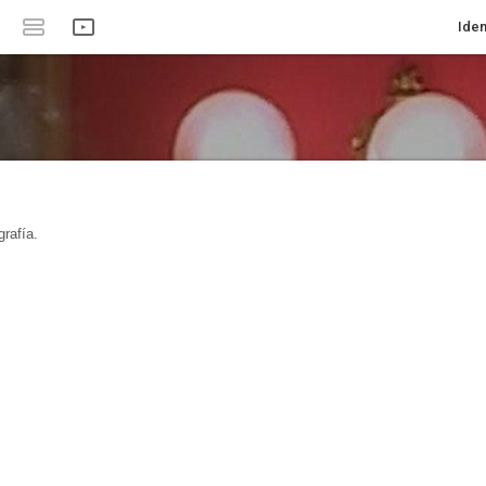
Iden
rafía.