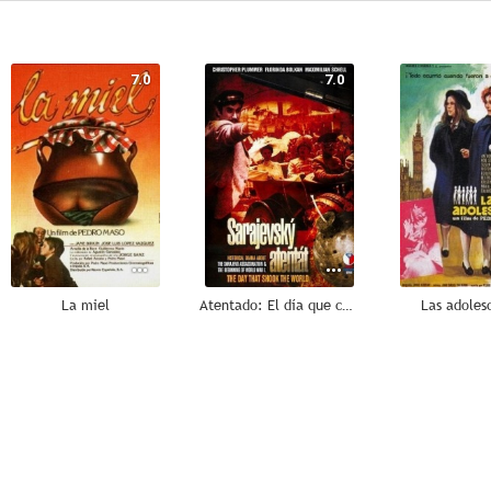
7.0
7.0
La miel
Atentado: El día que cambió al mundo
Las adoles
--
--