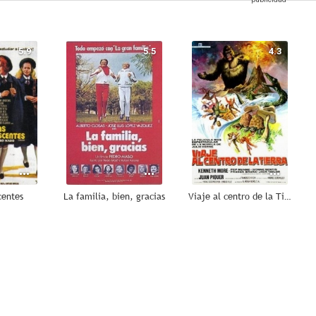
5.9
5.5
4.3
centes
La familia, bien, gracias
Viaje al centro de la Tierra
--
--
--