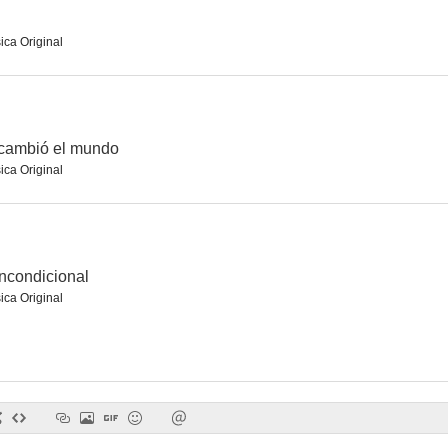
ica Original
La familia Colón
Una chica para dos
e cambió el mundo
ica Original
incondicional
ica Original