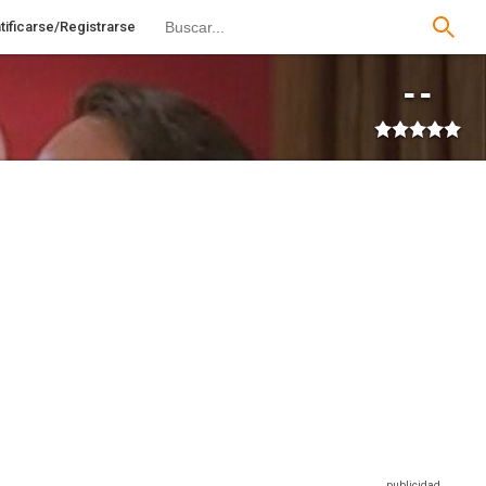
tificarse/Registrarse
--