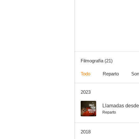
Llamadas desde Moscú
--
Filmografía (21)
Todo
Reparto
Son
2023
La historia y la vida extraterrestre
--
--
Llamadas desd
Reparto
2018