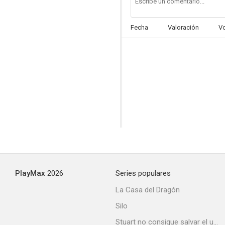
Fecha
Valoración
V
Fiebre de primavera
--
PlayMax
2026
Series populares
Pocholo, Pichuca y yo
La Casa del Dragón
Silo
Stuart no consigue salvar el universo