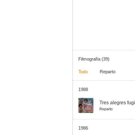
Mingo y Aníbal, dos pelotazos en contra
--
Filmografía (39)
Todo
Reparto
1988
Amigos para la aventura
--
--
Tres alegres fugi
Reparto
1986