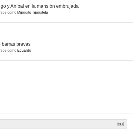
go y Aníbal en la mansión embrujada
rece como
Minguito Tinguitela
NI
La casa de Madame Lulú
Carne
--
--
--
 barras bravas
rece como
Eduardo
egría!
¿Quiere casarse conmigo?
Orden de matar
--
--
--