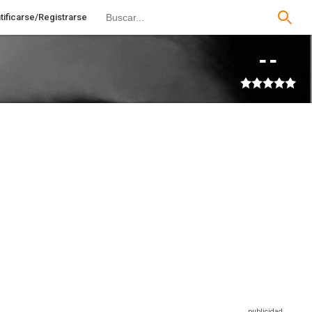
tificarse/Registrarse
--