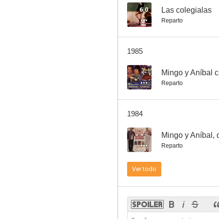
6.0
Las colegialas
Reparto
Los muchachos de mi barrio
1985
--
--
Mingo y Aníbal c
Reparto
1984
--
Mingo y Aníbal, 
Reparto
Escándalo en la familia
Ver todo
--