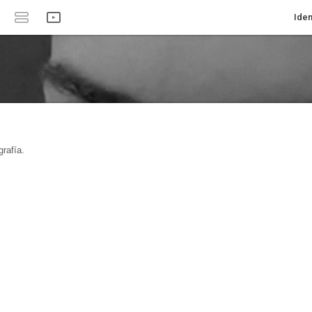
Iden
rafía.