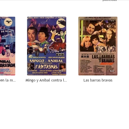
--
--
--
Mingo y Aníbal en la mansión embrujada
Mingo y Aníbal contra los fantasmas
Las barras bravas
--
--
--