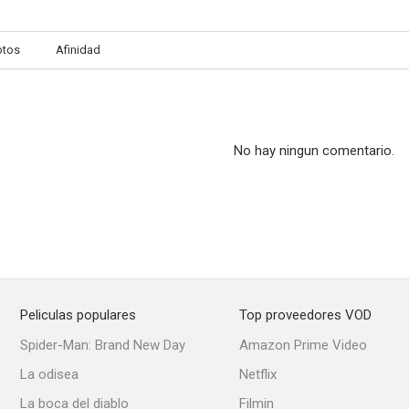
otos
Afinidad
Los evadidos
El gordo Villanueva
Todo el año e
--
--
No hay ningun comentario.
Peliculas populares
Top proveedores VOD
Los Pérez García
Madame Bovary
Spider-Man: Brand New Day
Amazon Prime Video
La odisea
Netflix
La boca del diablo
Filmin