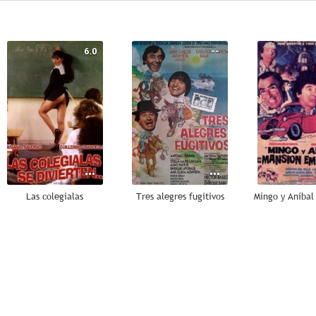
6.0
--
Las colegialas
Tres alegres fugitivos
--
--