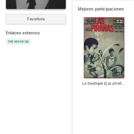
Mejores participaciones
Favorito/a
7.2
Enlaces externos
La boutique (Las pirañas)
--