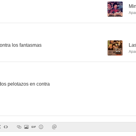
--
Min
Apa
El derecho a la felicidad
Villa Cariño está que arde
Che OV
--
--
ontra los fantasmas
--
Las
Apa
dos pelotazos en contra
Villa Cariño
El andador
¡Esto es al
--
--