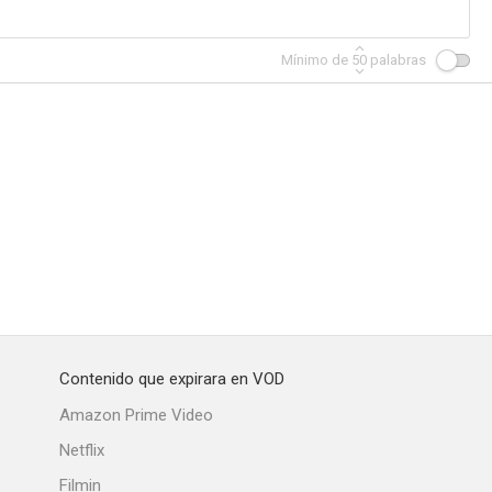
Mínimo de
50
palabras
s Navidad
Sangre y acero
Camino al crimen
Contenido que expirara en VOD
Amazon Prime Video
Netflix
Filmin