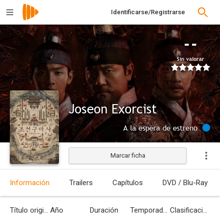
Identificarse/Registrarse
--
Sin valorar
Joseon Exorcist
A la espera de estreno
Marcar ficha
Información
Trailers
Capítulos
DVD / Blu-Ray
Título original
Año
Duración
Temporadas
Clasificación por edades