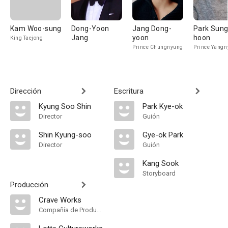
Kam Woo-sung
Dong-Yoon
Jang Dong-
Park Sung
Jang
yoon
hoon
King Taejong
Prince Chungnyung
Prince Yangn
Dirección
Escritura
Kyung Soo Shin
Park Kye-ok
Director
Guión
Shin Kyung-soo
Gye-ok Park
Director
Guión
Kang Sook
Storyboard
Producción
Crave Works
Compañía de Produccion