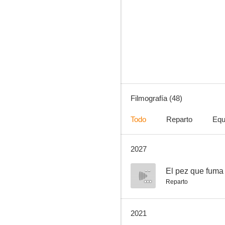
De hombre a hombre
6.0
Filmografía (48)
Todo
Reparto
Equ
2027
¿Por qué seguir matando?
--
--
El pez que fuma
Reparto
2021