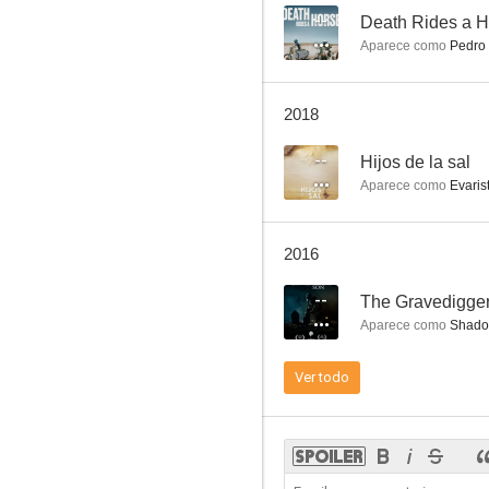
--
Death Rides a H
Aparece como
Pedro
El pez que fuma
2018
--
--
Hijos de la sal
Aparece como
Evarist
2016
--
The Gravedigger
Aparece como
Shad
The Gravedigger's Son
Ver todo
--