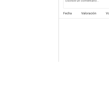
Fecha
Valoración
V
Pandemonium, la capital del infierno
--
Elizabeth
--