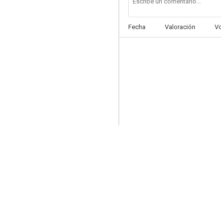
Fecha
Valoración
V
¡Ay amor... cómo me has puesto!