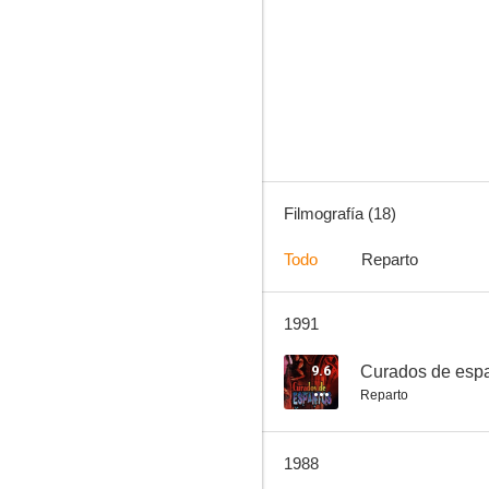
Narcosatánicos diabolicos
--
Filmografía (18)
Todo
Reparto
1991
Sansón y Dalila
--
9.6
Curados de esp
Reparto
1988