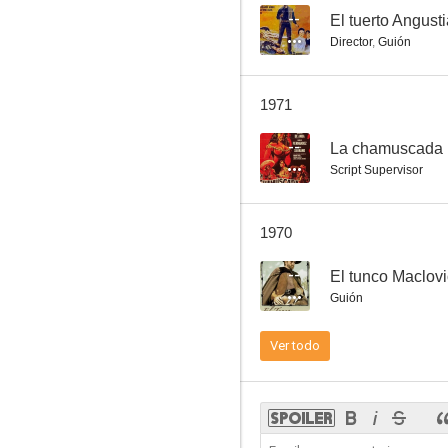
--
El tuerto Angust
Director
,
Guión
1971
--
La chamuscada (T
Script Supervisor
1970
--
El tunco Maclov
Guión
Ver todo