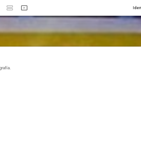
Iden
rafía.