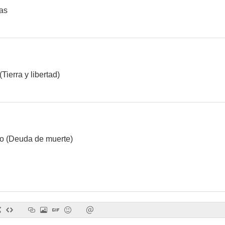
ias
ierra y libertad)
io (Deuda de muerte)