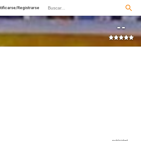
tificarse/Registrarse
--