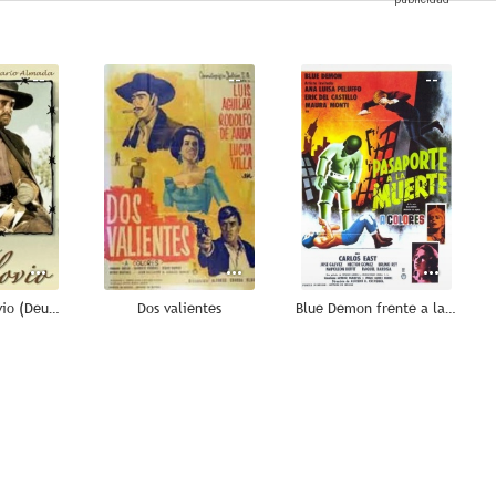
--
--
--
El tunco Maclovio (Deuda de muerte)
Dos valientes
Blue Demon frente a la muerte