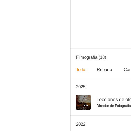
As Good As Dead. Ahora más peligroso
--
Filmografía (18)
Todo
Reparto
Cá
2025
Repeater
--
--
Lecciones de ot
Director de Fotografía
2022