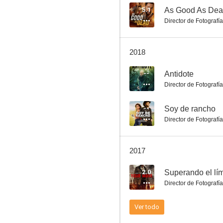
5.1
Director de Fotografía
Soy de rancho
2018
--
--
Antidote
Director de Fotografía
--
Soy de rancho
Director de Fotografía
2017
El papá de los pollitos
2.0
Superando el lím
--
Director de Fotografía
Ver todo