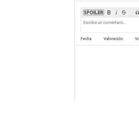
La Pelota
Fecha
Valoración
V