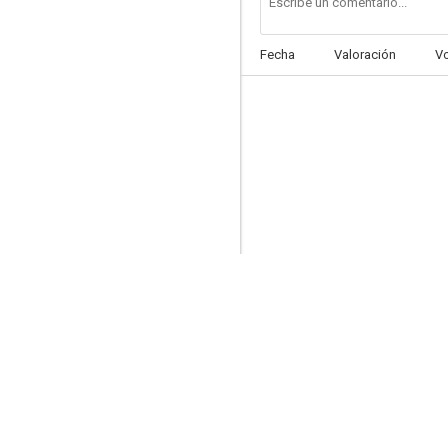
Fecha
Valoración
V
Agatha Christie's Partners in Crime
6.5
En el límite del amor
--