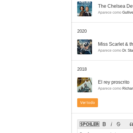
--
The Chelsea Det
Aparece como
Gulliv
Agatha Christie: Poirot - El inferior
2020
8.4
7.1
Miss Scarlet & 
Aparece como
Dr. St
2018
6.9
El rey proscrito
Aparece como
Richard
Rock'n Love (You Instead)
Ver todo
7.5