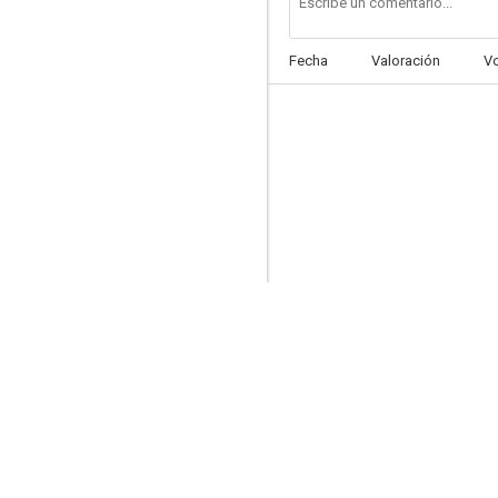
Fecha
Valoración
V
In the Red
--
The Day Today