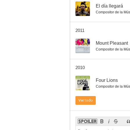
--
El día llegará
Compositor de la Mús
Nathan Barley
2011
--
--
Mount Pleasant
Compositor de la Mús
2010
7.4
Four Lions
Compositor de la Mús
The Estate Agents
Ver todo
--