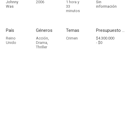
Johnny
2006
1 hora y
Sin
Was
33
información
minutos
País
Géneros
Temas
Presupuesto - Ingresos
Reino
Acción
,
Crimen
$4.300.000
Unido
Drama
,
-
$0
Thriller