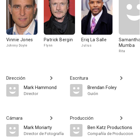
Vinnie Jones
Patrick Bergin
Eriq La Salle
Samanth
Mumba
Johnny Doyle
Flynn
Julius
Rita
Dirección
Escritura
Mark Hammond
Brendan Foley
Director
Guión
Cámara
Producción
Mark Moriarty
Ben Katz Productions
Director de Fotografía
Compañía de Produccion