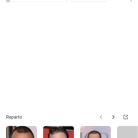
1
???
Reparto