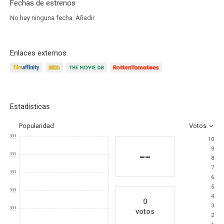
Fechas de estrenos
No hay ninguna fecha.
Añadir
Enlaces externos
Estadísticas
Popularidad
Votos
???
10
9
--
???
8
7
???
6
5
???
4
0
3
???
votos
2