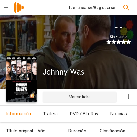
Identificarse/Registrarse
--
Sin valorar
Johnny Was
Marcar ficha
Estrenada
Información
Trailers
DVD / Blu-Ray
Noticias
Título original
Año
Duración
Clasificación por edades