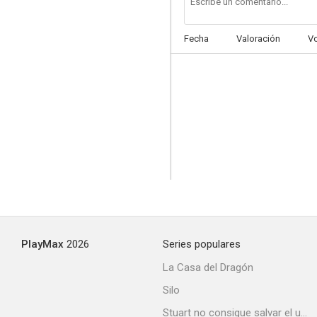
Fecha
Valoración
V
Let's Talk It Over
PlayMax
2026
Series populares
La Casa del Dragón
Silo
Stuart no consigue salvar el universo