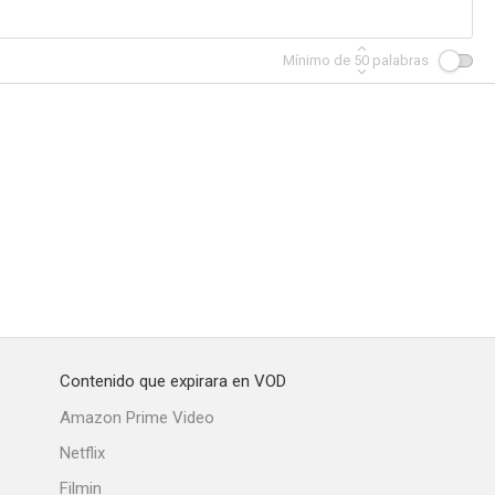
Mínimo de
50
palabras
ngerous
Secrets of the French Police
The Silver Lining
Contenido que expirara en VOD
Amazon Prime Video
Netflix
Filmin