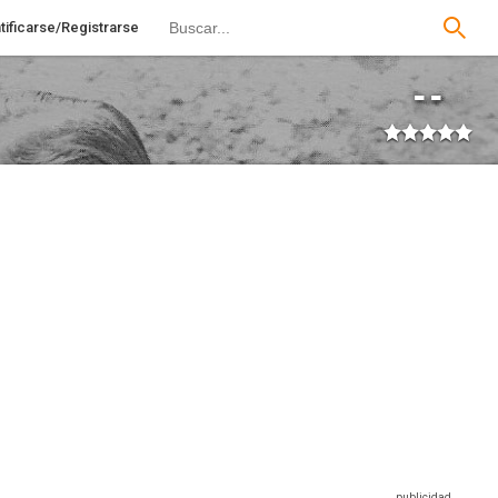
tificarse/Registrarse
--