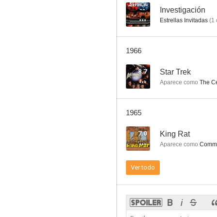
--
Investigación
Estrellas Invitadas
(
1
Headline Hunters
1966
--
8.7
Star Trek
Aparece como
The Ce
1965
7.0
King Rat
Aparece como
Comma
Fireside Theatre
Ver todo
--