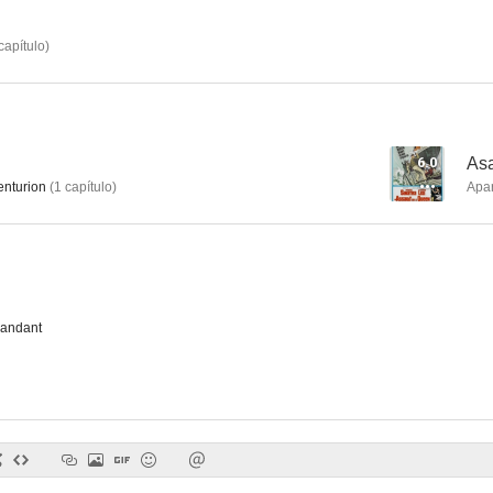
capítulo
)
Judge Roy Bean
Los fusileros reales de África
La ciudad baj
--
--
6.0
Asa
nturion
(
1
capítulo
)
Apa
ndant
Vivir a lo grande (La gran vida)
Dangerous Partners
Nothing But
--
--