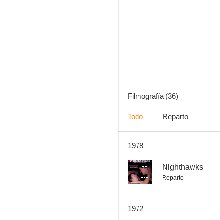
Asalto al Queen Mary
5.0
Filmografía (36)
Todo
Reparto
1978
Cabalgata
--
--
Nighthawks
Reparto
1972