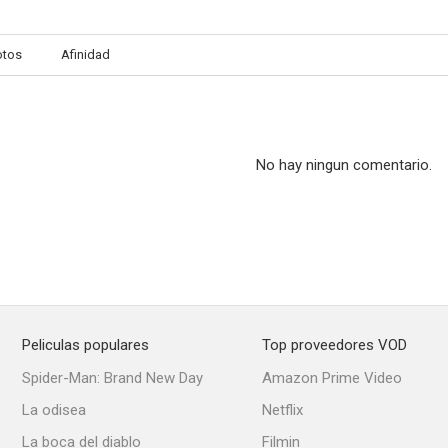
otos
Afinidad
Estudio en rojo
Una aventura en la niebla
Love Is Da
No hay ningun comentario.
Peliculas populares
Top proveedores VOD
Spider-Man: Brand New Day
Amazon Prime Video
La odisea
Netflix
La boca del diablo
Filmin