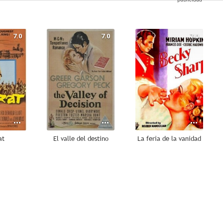
7.0
7.0
7.0
at
El valle del destino
La feria de la vanidad
6.0
6.0
5.7