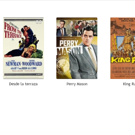
8.0
7.5
Desde la terraza
Perry Mason
King R
6.0
6.0