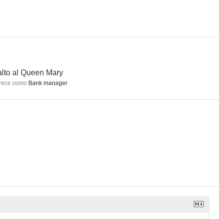
o el agua
Al este de Sumatra
Four Star Playhouse
--
--
--
lto al Queen Mary
rece como
Bank manager
 Trouble
Capitán Furia
Partners of the Plains
--
--
--