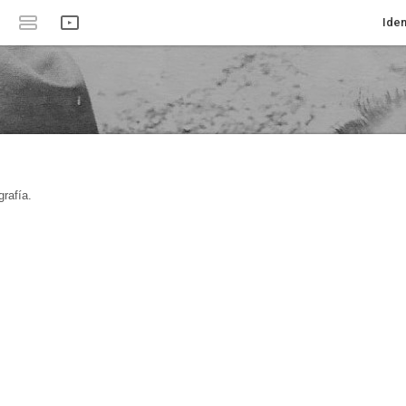
Iden
rafía.