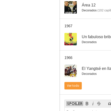
--
Área 12
Decorados
(
102
capít
Infierno en las nubes
1967
--
--
Un fabuloso bri
Decorados
1966
7.7
El Yangtsé en l
Decorados
Un fabuloso bribón
Ver todo
--