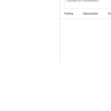
Fecha
Valoración
V
El americano
--
La sirena de las aguas verdes
--