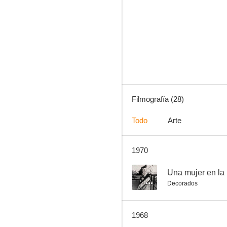
Viaje al fondo del mar
6.0
Filmografía (28)
Todo
Arte
1970
Encrucijada de odios
3.0
--
Una mujer en la
Decorados
1968