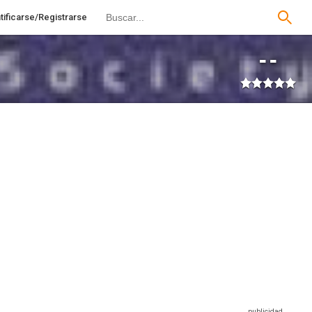
tificarse/Registrarse
--