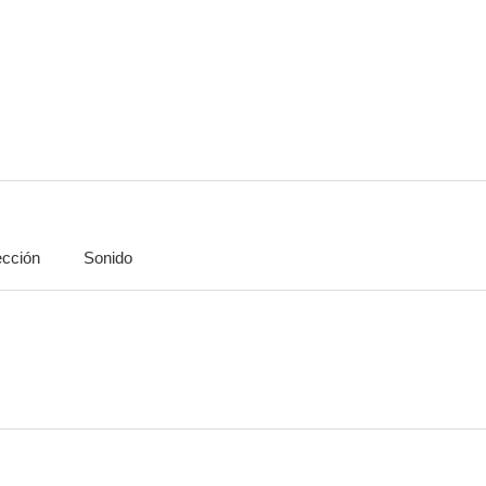
Betrayal
Un toque de suerte
Estrella de
--
--
ección
Sonido
The Builder
Todo es eventual
Cazadores de 
--
--