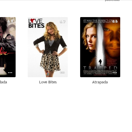
6.8
6.7
6.6
dada
Love Bites
Atrapada
4.0
--
--