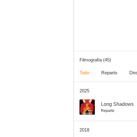
Gone
--
Filmografía (45)
Todo
Reparto
Dir
2025
Gigantic
--
--
Long Shadows
Reparto
2018