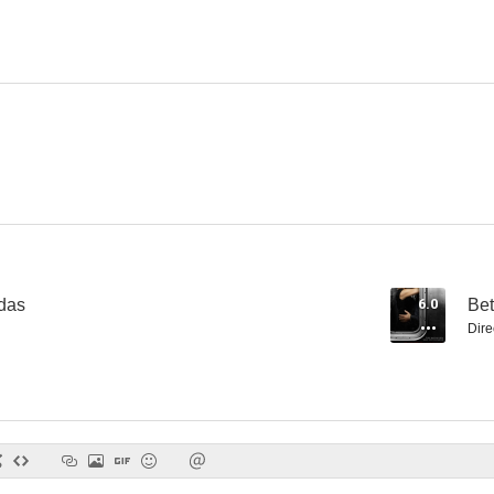
Trueno andante
Der Fall Lucona
--
--
das
6.0
Bet
Dire
Harem
Busted Up
--
--