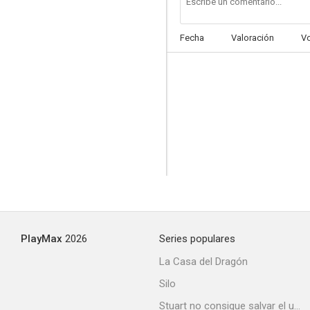
Fecha
Valoración
V
El regreso del Santo
--
PlayMax
2026
Series populares
The Crooks: El gran golpe
La Casa del Dragón
--
Silo
Stuart no consigue salvar el universo