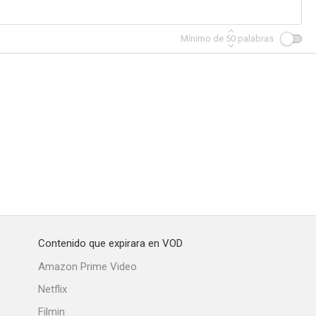
Mínimo de
50
palabras
me hizo
El hombre desnudo
Jerusalén
--
--
--
Contenido que expirara en VOD
conflicto
El enemigo violento
El doctor, la enfermera y el loro
Amazon Prime Video
Netflix
Filmin