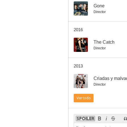
6.3
Gone
Director
Viaje mortal
2016
--
7.0
The Catch
Director
2013
8.1
Criadas y malva
Director
Cousteau's Rediscovery of the World I
Ver todo
--