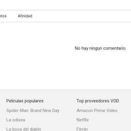
otos
Afinidad
Goldenrod
Locura
Inglaterra 
--
--
No hay ningun comentario.
Peliculas populares
Top proveedores VOD
Her Private Hell
Journey to the Unknown
Generación en 
Spider-Man: Brand New Day
Amazon Prime Video
--
--
La odisea
Netflix
La boca del diablo
Filmin