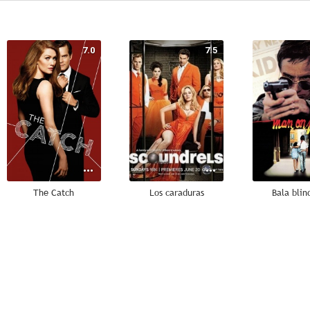
7.0
7.5
The Catch
Los caraduras
Bala blin
6.0
4.3