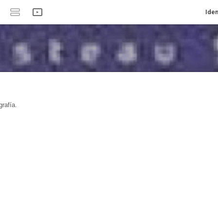
Iden
rafía.