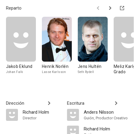
Reparto
Jakob Eklund
Henrik Norlén
Jens Hultén
Meliz Karl
Grado
Johan Falk
Lasse Karlsson
Seth Rydell
Dirección
Escritura
Richard Holm
Anders Nilsson
Director
Guión, Productor Creativo
Richard Holm