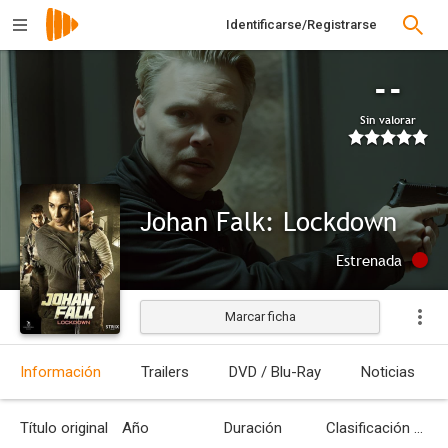
Identificarse/Registrarse
--
Sin valorar
Johan Falk: Lockdown
Estrenada
Marcar ficha
Información
Trailers
DVD / Blu-Ray
Noticias
Título original
Año
Duración
Clasificación por edades