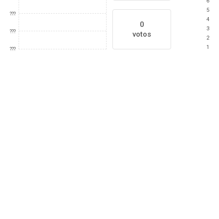
6
5
???
4
0
3
???
votos
2
1
???