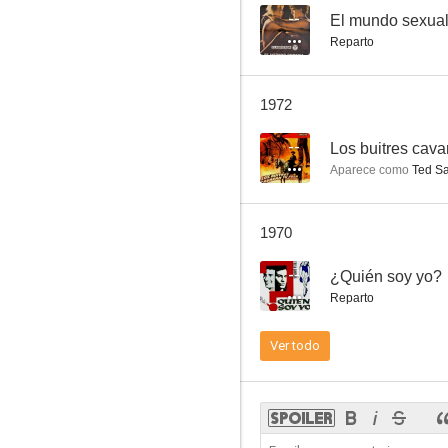
--
El mundo sexual
Reparto
La dama de Beirut
1972
--
Los buitres cava
Aparece como
Ted S
1970
--
¿Quién soy yo?
Reparto
Ver todo