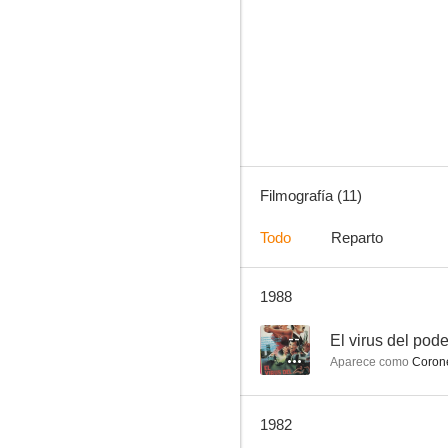
El mundo sexual de la pareja
--
Filmografía (11)
Todo
Reparto
1988
Las bellas del bosque
--
--
El virus del pode
Aparece como
Coron
1982