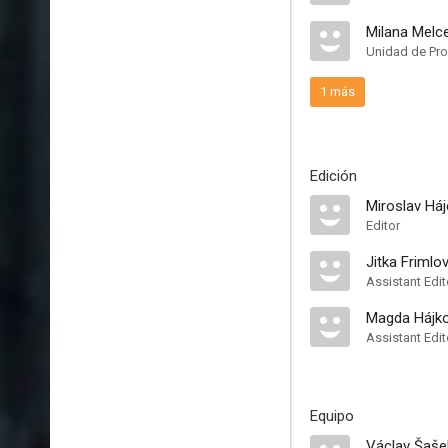
Milana Melc
Unidad de Pr
1 más
Edición
Miroslav Háj
Editor
Jitka Frimlo
Assistant Edit
Magda Hájk
Assistant Edit
Equipo
Václav Šaše