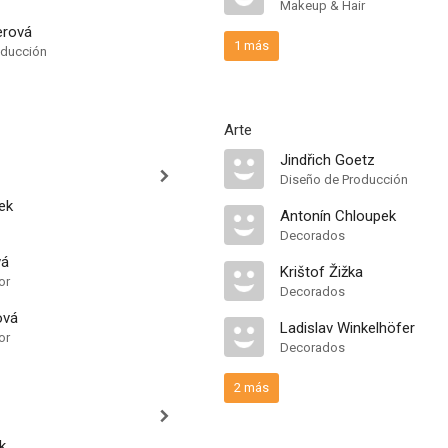
Makeup & Hair
erová
1 más
oducción
Arte
Jindřich Goetz
Diseño de Producción
ek
Antonín Chloupek
Decorados
vá
Krištof Žižka
or
Decorados
ová
Ladislav Winkelhöfer
or
Decorados
2 más
k