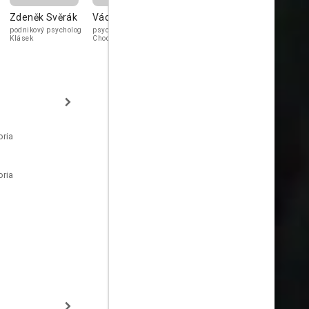
Zdeněk Svěrák
Václav Lohniský
Karel Novák
Eva Fiedle
podnikový psycholog
psychiatr docent
výčepní Karel
majitelka rena
Klásek
Chocholoušek
Nevyjelová
oria
oria