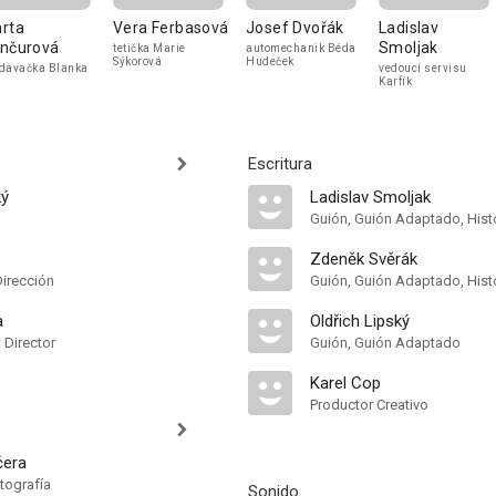
rta
Vera Ferbasová
Josef Dvořák
Ladislav
nčurová
Smoljak
tetička Marie
automechanik Béda
Sýkorová
Hudeček
davačka Blanka
vedoucí servisu
Karfík
Escritura
ký
Ladislav Smoljak
Guión, Guión Adaptado, Hist
Zdeněk Svěrák
Dirección
Guión, Guión Adaptado, Hist
a
Oldřich Lipský
t Director
Guión, Guión Adaptado
Karel Cop
Productor Creativo
čera
tografía
Sonido