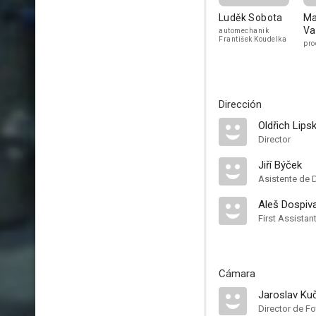
Luděk Sobota
Ma
Va
automechanik
František Koudelka
pro
Dirección
Oldřich Lips
Director
Jiří Býček
Asistente de 
Aleš Dospiv
First Assistan
Cámara
Jaroslav Ku
Director de Fo