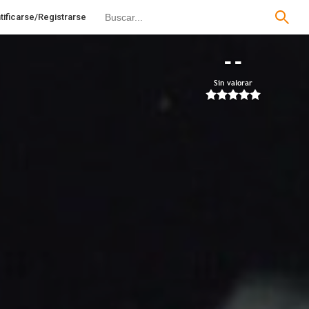
tificarse/Registrarse
--
Sin valorar