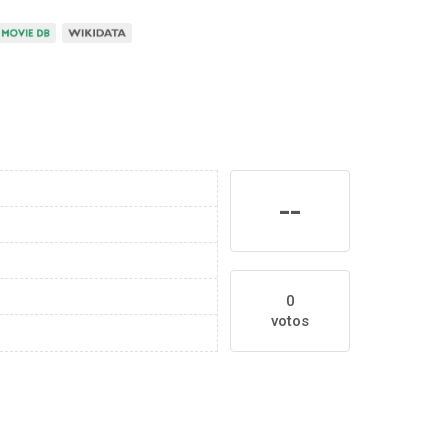
--
0
votos