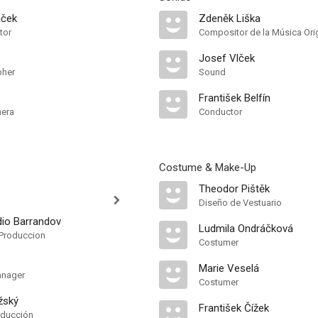
áček
Zdeněk Liška
tor
Compositor de la Música Orig
Josef Vlček
pher
Sound
František Belfín
mera
Conductor
Costume & Make-Up
Theodor Pištěk
Diseño de Vestuario
dio Barrandov
Ludmila Ondráčková
Produccion
Costumer
Marie Veselá
anager
Costumer
žský
František Čížek
oducción