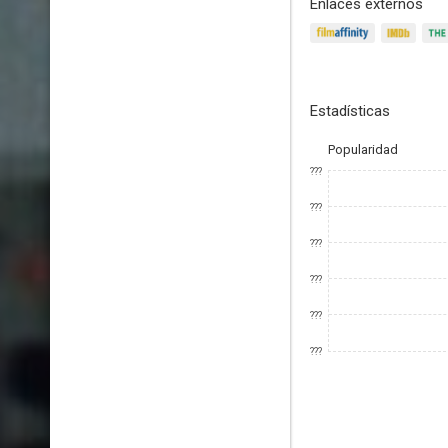
Enlaces externos
Estadísticas
Popularidad
???
???
???
???
???
???