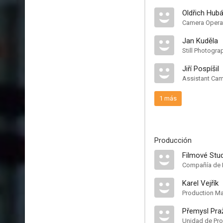
Oldřich Hub
Camera Opera
Jan Kuděla
Still Photogra
Jiří Pospíšil
Assistant Ca
1 más
Producción
Filmové Stu
Compañía de 
Karel Vejřík
Production M
Přemysl Pra
Unidad de Pr