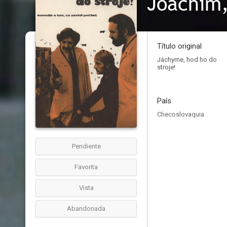
Joachim,
Título original
Jáchyme, hod ho do
stroje!
País
Checoslovaquia
Pendiente
Favorita
Vista
Abandonada