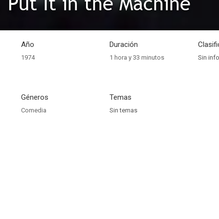
 Put It in the Machine
Año
Duración
Clasif
1974
1 hora y 33 minutos
Sin inf
Géneros
Temas
Comedia
Sin temas