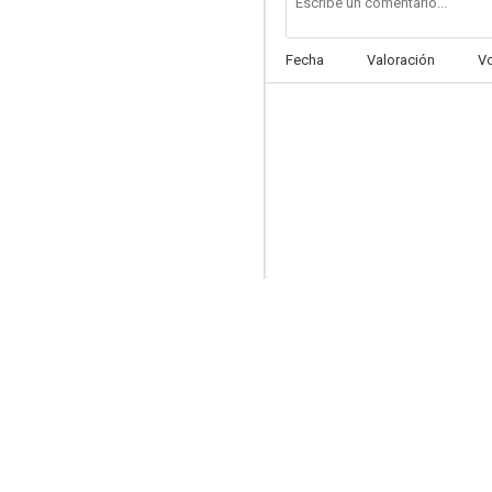
Fecha
Valoración
V
Una mirada a su mente
--
The King's Case Note
--