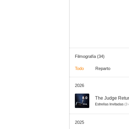
The Bad Guys
7.0
Filmografía (34)
Todo
Reparto
2026
Golden Slumber
6.5
8.0
The Judge Retu
Estrellas Invitadas
(
3
2025