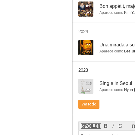
8.8
Bon appétit, maj
Aparece como
Kim Y
The Negotiation
2024
6.0
--
Una mirada a su
Aparece como
Lee Ji
2023
7.0
Single in Seoul
Aparece como
Hyun-j
The Unjust
Ver todo
--