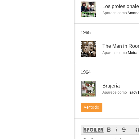
1.0
Los profesional
Aparece como
Amanda
Esta perra vida
1965
--
The Man in Roo
Aparece como
Moira 
1964
6.0
Brujería
Aparece como
Tracy 
Ver todo