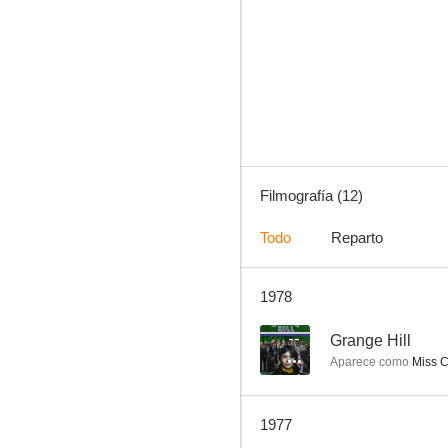
Grange Hill
--
Filmografía (12)
Todo
Reparto
1978
Norman al galope
--
--
Grange Hill
Aparece como
Miss C
1977