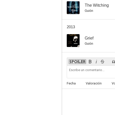
--
The Witching
Guión
2013
--
Grief
Guión
Fecha
Valoración
V