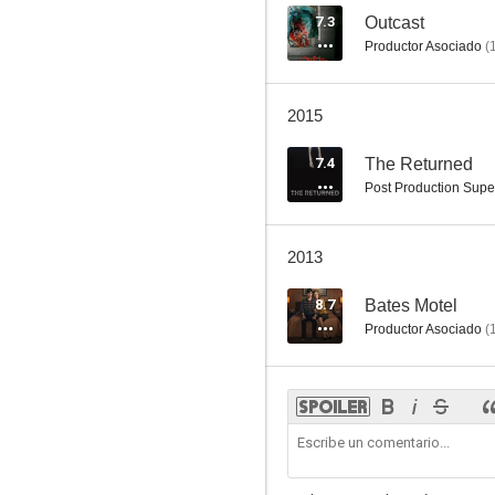
7.3
Outcast
Productor Asociado
(
2015
7.4
The Returned
Post Production Supe
2013
8.7
Bates Motel
Productor Asociado
(