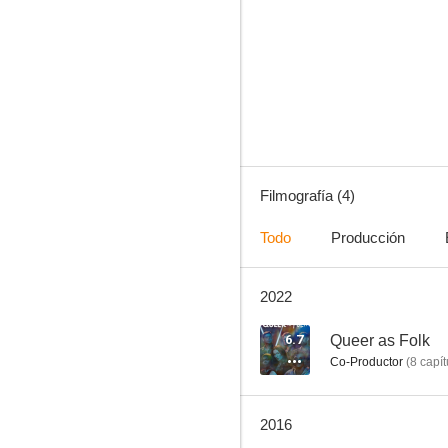
Queer as Folk
Filmografía (4)
Todo
Producción
2022
6.7
Queer as Folk
Co-Productor
(
8
capít
2016