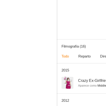
Reality Bites (Bocados de realidad)
6.3
Filmografía (16)
Todo
Reparto
Dir
2015
Mil palabras
7.8
8.2
Crazy Ex-Girlfri
Aparece como
Middl
2012