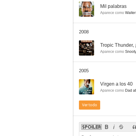
6.3
Mil palabras
Aparece como
Waiter
Dilbert
2008
--
6.5
Aparece como
Snooty 
2005
6.1
Virgen a los 40
Aparece como
Dad at
Una chica americana
Ver todo
--