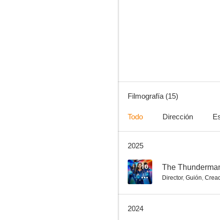
Duckman
7.4
Filmografía (15)
Todo
Dirección
Es
2025
Johnny Bravo
6.4
10
The Thunderman
Director
,
Guión
,
Crea
2024