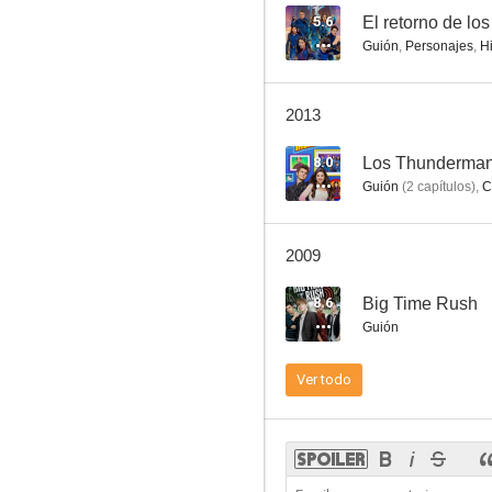
5.6
El retorno de l
Guión
,
Personajes
,
Hi
Pinky y Cerebro
2013
--
8.0
Los Thunderma
Guión
(
2
capítulos
)
,
C
2009
8.6
Big Time Rush
Guión
Tak y el poder de Juju
Ver todo