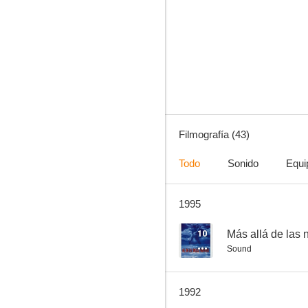
La mamá y la puta
7.6
Filmografía (43)
Todo
Sonido
Equi
1995
El quimérico inquilino
7.0
10
Más allá de las
Sound
1992