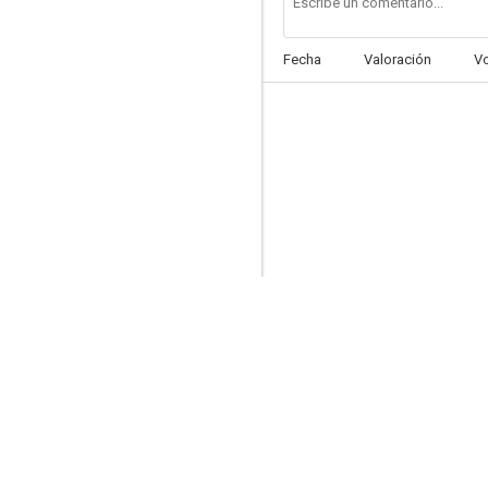
Fecha
Valoración
V
Mi noche con Maud
5.9
Tres amigos, sus mujeres... y los otros
5.6