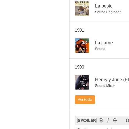
6.5
La peste
Sound Engineer
Mi tío de América
1991
6.7
3.0
La carne
Sound
1990
--
Henry y June (El
Sound Mixer
Frenético
Ver todo
6.2